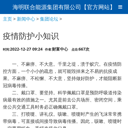
海明联合能源集团有限公司【官方网站】
主页
>
新闻中心
>
集团论坛
>
疫情防护小知识
2022-12-27 09:24
财富中心
667次
时间:
作者:
点击:
一、不麻痹、不大意。千里之堤，溃于蚁穴。在疫情防
控方面，一个小小的疏忽，就可能毁掉来之不易的抗疫成
果。不麻痹、不松懈、不大意，坚持做好防护，才能阻断新
冠病毒传播。
二、戴口罩、要坚持。科学佩戴口罩是预防呼吸道传染
病最有效的措施之一。尤其是前去公共场所、密闭空间，乘
坐公共交通工具时务必正确佩戴口罩。
三、打喷嚏、讲礼仪。咳嗽、喷嚏时产生的飞沫常常携
带病毒，可直接或间接导致病毒传播。因此，咳嗽、喷嚏时