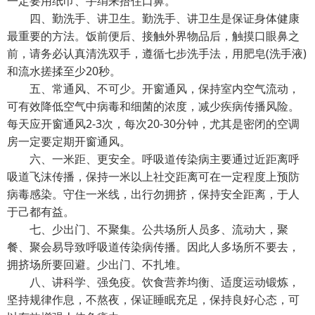
一定要用纸巾、手绢来捂住口鼻。
四、勤洗手、讲卫生。勤洗手、讲卫生是保证身体健康
最重要的方法。饭前便后、接触外界物品后，触摸口眼鼻之
前，请务必认真清洗双手，遵循七步洗手法，用肥皂(洗手液)
和流水搓揉至少20秒。
五、常通风、不可少。开窗通风，保持室内空气流动，
可有效降低空气中病毒和细菌的浓度，减少疾病传播风险。
每天应开窗通风2-3次，每次20-30分钟，尤其是密闭的空调
房一定要定期开窗通风。
六、一米距、更安全。呼吸道传染病主要通过近距离呼
吸道飞沫传播，保持一米以上社交距离可在一定程度上预防
病毒感染。守住一米线，出行勿拥挤，保持安全距离，于人
于己都有益。
七、少出门、不聚集。公共场所人员多、流动大，聚
餐、聚会易导致呼吸道传染病传播。因此人多场所不要去，
拥挤场所要回避。少出门、不扎堆。
八、讲科学、强免疫。饮食营养均衡、适度运动锻炼，
坚持规律作息，不熬夜，保证睡眠充足，保持良好心态，可