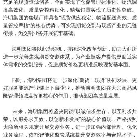
充足的现货资源储备，全面实现了仓储管理标准化、物流调
度高效化、质量管控精细化，精煤销量实现了历史性突破。
海明集团的焦煤厂库具备“现货供应稳定、物流配送高效、质
量管控严格”的核心优势，可实现期货交割与现货产业的无缝
衔接，为交割业务开展筑牢基础。
海明集团将以此为契机，持续深化改革创新，助力大商所
进一步完善焦煤期货交割体系，为产业链客户提供更贴近实
体需求的交割服务，促进期货价格更精准反映现货基本面。
同时，海明集团将进一步深化“期货 + 现货”协同发展、更
好服务能源产业链上下游企业，推动海明集团在大宗商品风
险管理领域发挥更核心的作用，推动集团高质量发展。​
未来，海明集团将坚决贯彻“以诚信求生存，以互利求共
荣，以服务求实效，以创新求发展”的核心价值观，严格按照
大商所相关规定开展交割业务，进一步加强内部管理、优化
业务流程，依托智能化监管系统提升交割效率与合规水平，