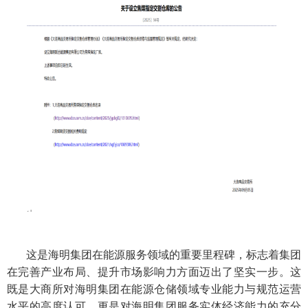
这是海明集团在能源服务领域的重要里程碑，标志着集团
在完善产业布局、提升市场影响力方面迈出了坚实一步。这
既是大商所对海明集团在能源仓储领域专业能力与规范运营
水平的高度认可，更是对海明集团服务实体经济能力的充分