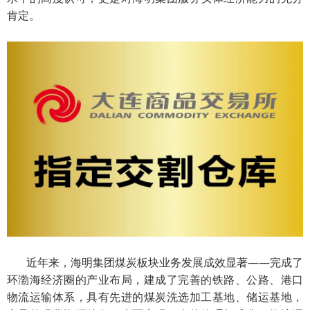
肯定。
近年来，海明集团煤炭板块业务发展成效显著——完成了
环渤海经济圈的产业布局，建成了完善的铁路、公路、港口
物流运输体系，具有先进的煤炭洗选加工基地、储运基地，